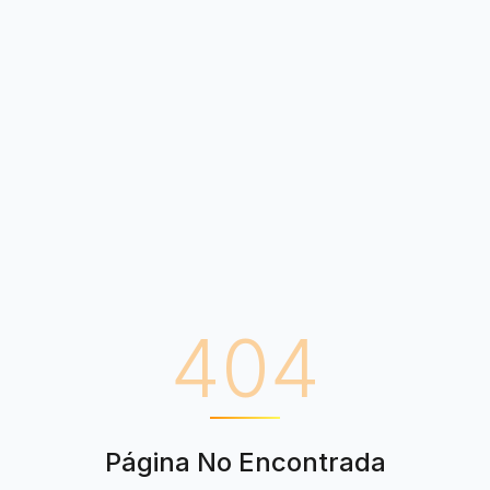
404
Página No Encontrada