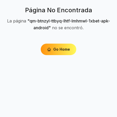
Página No Encontrada
La página
"
qm-btnzyl-ttbyq-lhtf-lmhmwl-1xbet-apk-
android
"
no se encontró.
Go Home