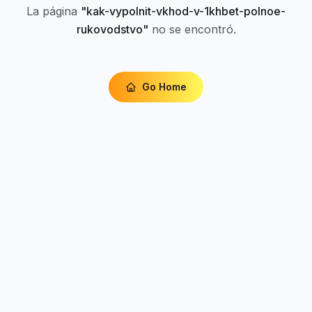
La página
"
kak-vypolnit-vkhod-v-1khbet-polnoe-
rukovodstvo
"
no se encontró.
Go Home