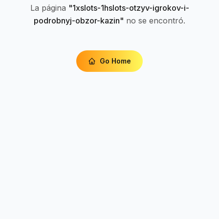
La página
"
1xslots-1hslots-otzyv-igrokov-i-
podrobnyj-obzor-kazin
"
no se encontró.
Go Home