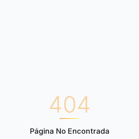
404
Página No Encontrada