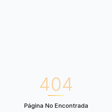
404
Página No Encontrada