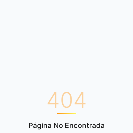
404
Página No Encontrada