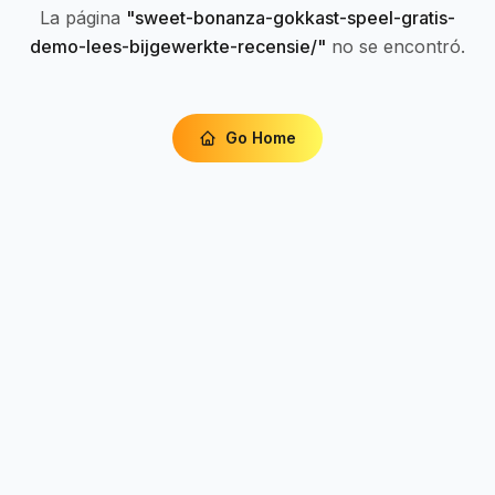
La página
"
sweet-bonanza-gokkast-speel-gratis-
demo-lees-bijgewerkte-recensie/
"
no se encontró.
Go Home