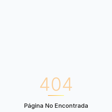
404
Página No Encontrada