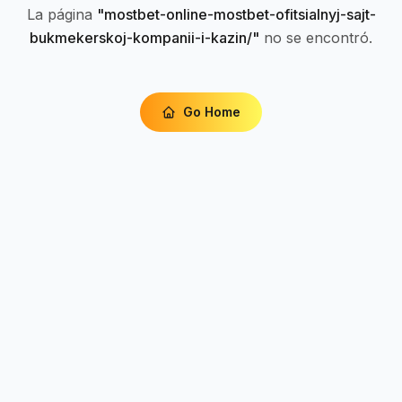
La página
"
mostbet-online-mostbet-ofitsialnyj-sajt-
bukmekerskoj-kompanii-i-kazin/
"
no se encontró.
Go Home