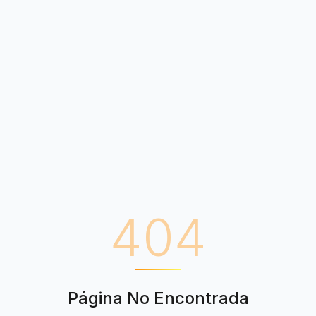
404
Página No Encontrada