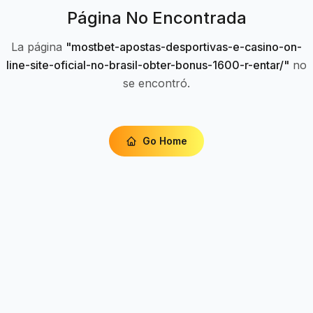
Página No Encontrada
La página
"
mostbet-apostas-desportivas-e-casino-on-
line-site-oficial-no-brasil-obter-bonus-1600-r-entar/
"
no
se encontró.
Go Home