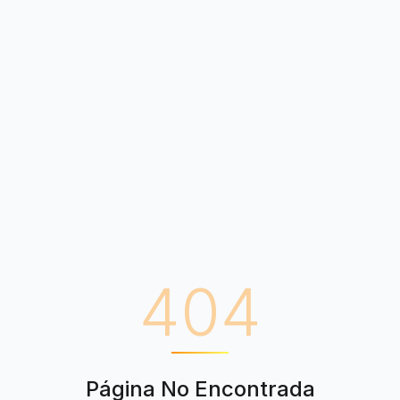
404
Página No Encontrada