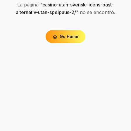
La página
"
casino-utan-svensk-licens-bast-
alternativ-utan-spelpaus-2/
"
no se encontró.
Go Home