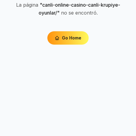
La página
"
canli-online-casino-canli-krupiye-
oyunlar/
"
no se encontró.
Go Home