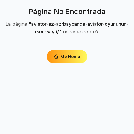
Página No Encontrada
La página
"
aviator-az-azrbaycanda-aviator-oyununun-
rsmi-sayti/
"
no se encontró.
Go Home