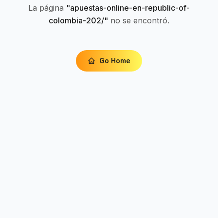
La página
"
apuestas-online-en-republic-of-
colombia-202/
"
no se encontró.
Go Home