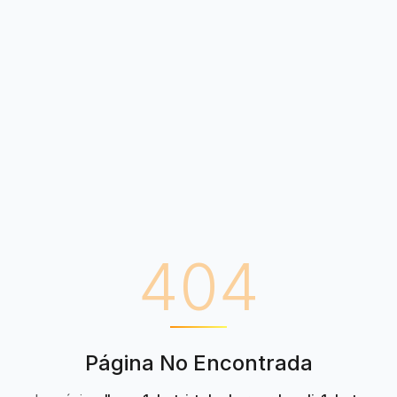
404
Página No Encontrada