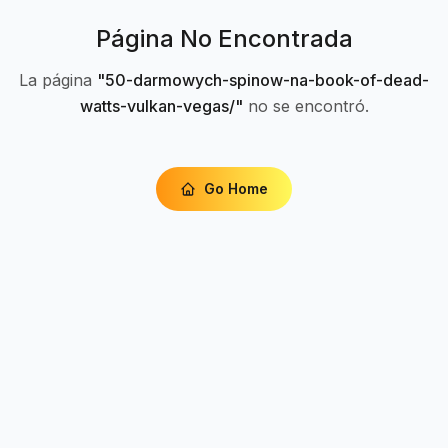
Página No Encontrada
La página
"
50-darmowych-spinow-na-book-of-dead-
watts-vulkan-vegas/
"
no se encontró.
Go Home