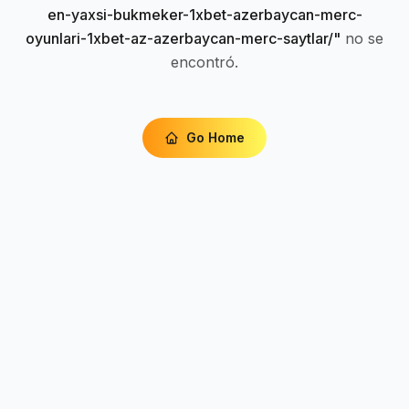
en-yaxsi-bukmeker-1xbet-azerbaycan-merc-
oyunlari-1xbet-az-azerbaycan-merc-saytlar/
"
no se
encontró.
Go Home