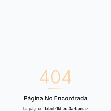
404
Página No Encontrada
La página
"
1xbet-1khbet3a-bonus-