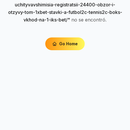
uchityvavshimisia-registratsii-24400-obzor-i-
otzyvy-tom-1xbet-stavki-a-futbol2c-tennis2c-boks-
vkhod-na-1-iks-bet/
"
no se encontró.
Go Home